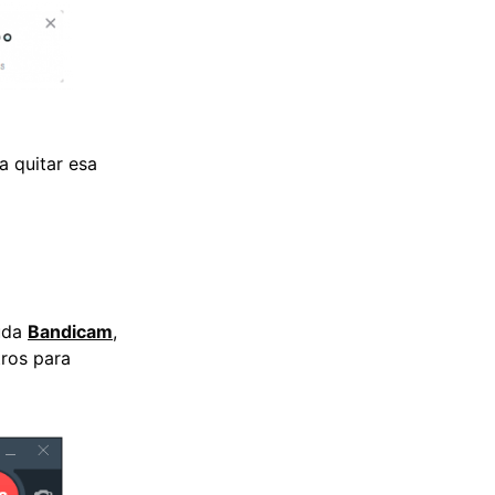
a quitar esa
duda
Bandicam
,
tros para