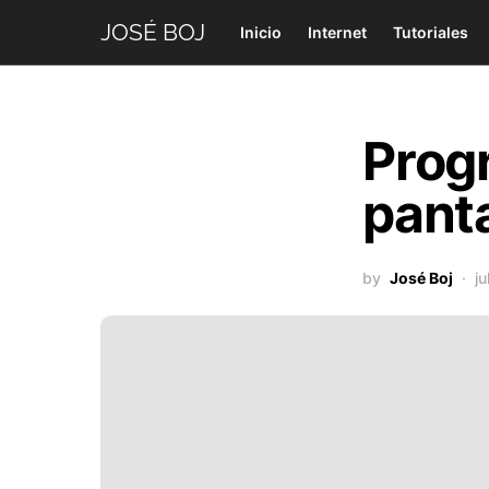
JOSÉ BOJ
Inicio
Internet
Tutoriales
Prog
panta
by
José Boj
ju