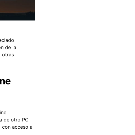
eclado
ón de la
á otras
ine
ine
la de otro PC
o con acceso a