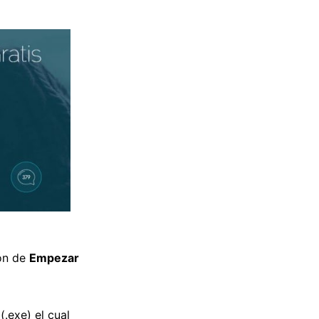
tón de
Empezar
(.exe) el cual